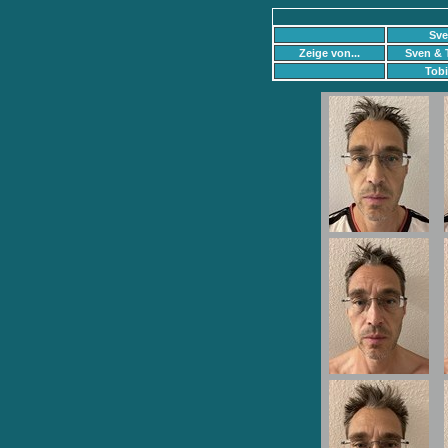
Sv
Zeige von...
Sven & 
Tobi