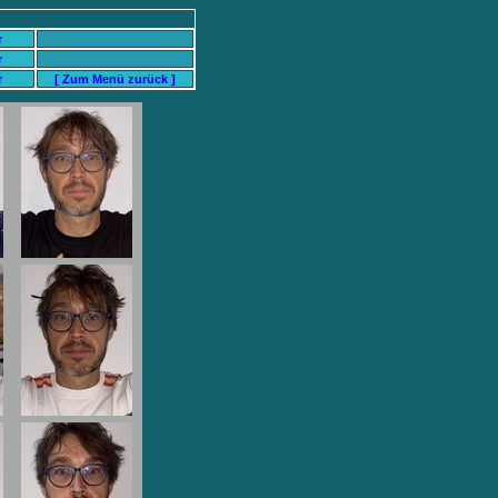
r
r
r
[ Zum Menü zurück ]